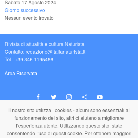
Sabato 17 Agosto 2024
Giorno successivo
Nessun evento trovato
Rivista di attualità e cultura Naturista
Contatto: redazione@italianaturista.it
Tel.:
+39 346 1195466
Area Riservata
Il nostro sito utilizza i cookies - alcuni sono essenziali al
italiaNATURISTA
funzionamento del sito, altri ci aiutano a migliorare
Editore e Redazione
l'esperienza utente. Utilizzando questo sito, state
A.N.ITA. Associazione Naturista Italiana (APS)
consentendo l'uso di questi cookie. Per ottenere maggiori
C.F. 80203710159