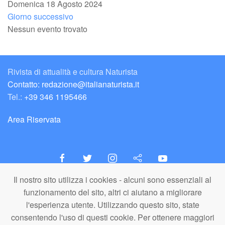
Domenica 18 Agosto 2024
Giorno successivo
Nessun evento trovato
Rivista di attualità e cultura Naturista
Contatto: redazione@italianaturista.it
Tel.:
+39 346 1195466
Area Riservata
Il nostro sito utilizza i cookies - alcuni sono essenziali al
italiaNATURISTA
funzionamento del sito, altri ci aiutano a migliorare
Editore e Redazione
l'esperienza utente. Utilizzando questo sito, state
A.N.ITA. Associazione Naturista Italiana (APS)
consentendo l'uso di questi cookie. Per ottenere maggiori
C.F. 80203710159