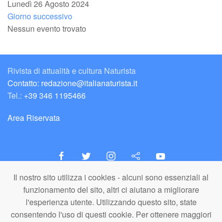
Lunedì 26 Agosto 2024
Giorno successivo
Nessun evento trovato
Rivista di attualità e cultura Naturista
Contatto: redazione@italianaturista.it
Tel.:
+39 346 1195466
Area Riservata
Il nostro sito utilizza i cookies - alcuni sono essenziali al
italiaNATURISTA
funzionamento del sito, altri ci aiutano a migliorare
Editore e Redazione
l'esperienza utente. Utilizzando questo sito, state
A.N.ITA. Associazione Naturista Italiana (APS)
consentendo l'uso di questi cookie. Per ottenere maggiori
C.F. 80203710159