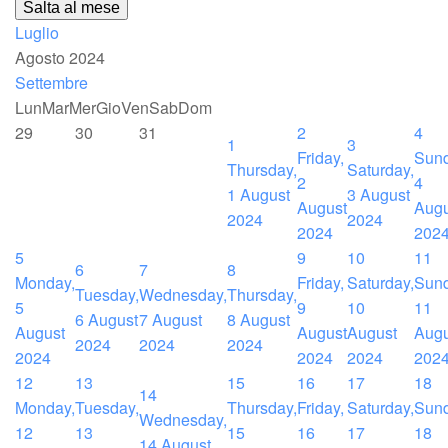
Salta al mese
Luglio
Agosto 2024
Settembre
Lun
Mar
Mer
Gio
Ven
Sab
Dom
29
30
31
2
4
1
3
Friday,
Sund
Thursday,
Saturday,
2
4
1 August
3 August
August
Augu
2024
2024
2024
202
5
9
10
11
6
7
8
Monday,
Friday,
Saturday,
Sund
Tuesday,
Wednesday,
Thursday,
5
9
10
11
6 August
7 August
8 August
August
August
August
Augu
2024
2024
2024
2024
2024
2024
202
12
13
15
16
17
18
14
Monday,
Tuesday,
Thursday,
Friday,
Saturday,
Sund
Wednesday,
12
13
15
16
17
18
14 August