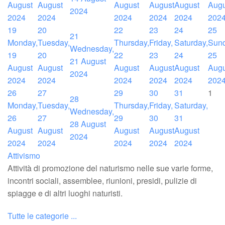
August
August
August
August
August
Augu
2024
2024
2024
2024
2024
2024
202
19
20
22
23
24
25
21
Monday,
Tuesday,
Thursday,
Friday,
Saturday,
Sund
Wednesday,
19
20
22
23
24
25
21 August
August
August
August
August
August
Augu
2024
2024
2024
2024
2024
2024
202
26
27
29
30
31
1
28
Monday,
Tuesday,
Thursday,
Friday,
Saturday,
Wednesday,
26
27
29
30
31
28 August
August
August
August
August
August
2024
2024
2024
2024
2024
2024
Attivismo
Attività di promozione del naturismo nelle sue varie forme,
incontri sociali, assemblee, riunioni, presidi, pulizie di
spiagge e di altri luoghi naturisti.
Tutte le categorie ...