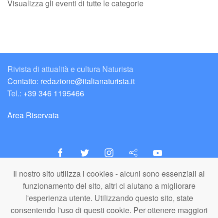
Visualizza gli eventi di tutte le categorie
Rivista di attualità e cultura Naturista
Contatto: redazione@italianaturista.it
Tel.:
+39 346 1195466
Area Riservata
Il nostro sito utilizza i cookies - alcuni sono essenziali al
italiaNATURISTA
funzionamento del sito, altri ci aiutano a migliorare
Editore e Redazione
l'esperienza utente. Utilizzando questo sito, state
A.N.ITA. Associazione Naturista Italiana (APS)
consentendo l'uso di questi cookie. Per ottenere maggiori
C.F. 80203710159