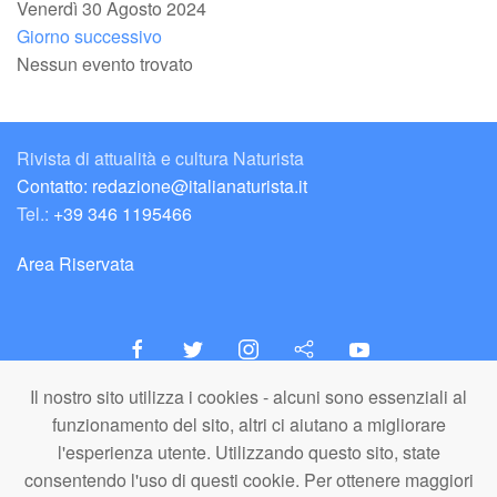
Venerdì 30 Agosto 2024
Giorno successivo
Nessun evento trovato
Rivista di attualità e cultura Naturista
Contatto: redazione@italianaturista.it
Tel.:
+39 346 1195466
Area Riservata
Il nostro sito utilizza i cookies - alcuni sono essenziali al
italiaNATURISTA
funzionamento del sito, altri ci aiutano a migliorare
Editore e Redazione
l'esperienza utente. Utilizzando questo sito, state
A.N.ITA. Associazione Naturista Italiana (APS)
consentendo l'uso di questi cookie. Per ottenere maggiori
C.F. 80203710159