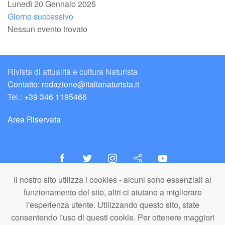
Lunedì 20 Gennaio 2025
Giorno successivo
Nessun evento trovato
Rivista di attualità e cultura Naturista
Contatto: redazione@italianaturista.it
Tel.:
+39 346 1195466
Area Riservata
Il nostro sito utilizza i cookies - alcuni sono essenziali al
italiaNATURISTA
funzionamento del sito, altri ci aiutano a migliorare
Editore e Redazione
l'esperienza utente. Utilizzando questo sito, state
A.N.ITA. Associazione Naturista Italiana (APS)
consentendo l'uso di questi cookie. Per ottenere maggiori
C.F. 80203710159