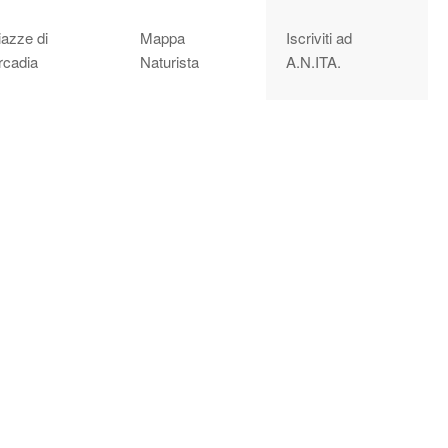
iazze di
Mappa
Iscriviti ad
rcadia
Naturista
A.N.ITA.