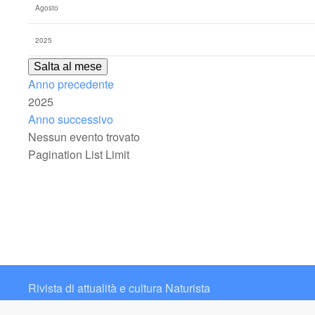
Salta al mese
Anno precedente
2025
Anno successivo
Nessun evento trovato
Pagination List Limit
Rivista di attualità e cultura Naturista
Contatto: redazione@italianaturista.it