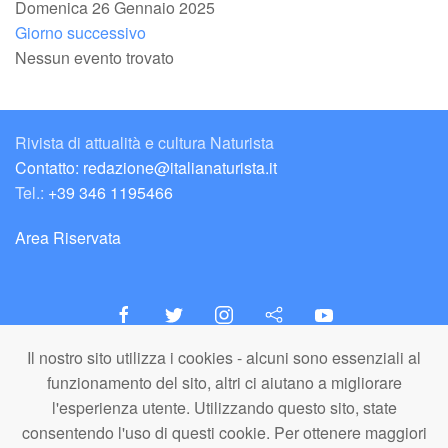
Domenica 26 Gennaio 2025
Giorno successivo
Nessun evento trovato
Rivista di attualità e cultura Naturista
Contatto: redazione@italianaturista.it
Tel.:
+39 346 1195466
Area Riservata
Il nostro sito utilizza i cookies - alcuni sono essenziali al
italiaNATURISTA
funzionamento del sito, altri ci aiutano a migliorare
Editore e Redazione
l'esperienza utente. Utilizzando questo sito, state
A.N.ITA. Associazione Naturista Italiana (APS)
consentendo l'uso di questi cookie. Per ottenere maggiori
C.F. 80203710159