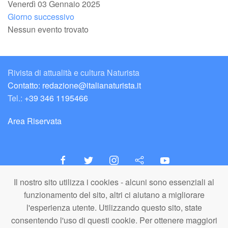
Venerdì 03 Gennaio 2025
Giorno successivo
Nessun evento trovato
Rivista di attualità e cultura Naturista
Contatto: redazione@italianaturista.it
Tel.:
+39 346 1195466
Area Riservata
Il nostro sito utilizza i cookies - alcuni sono essenziali al
italiaNATURISTA
funzionamento del sito, altri ci aiutano a migliorare
Editore e Redazione
l'esperienza utente. Utilizzando questo sito, state
A.N.ITA. Associazione Naturista Italiana (APS)
consentendo l'uso di questi cookie. Per ottenere maggiori
C.F. 80203710159