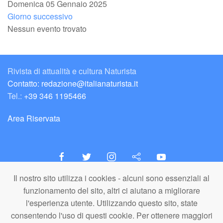
Domenica 05 Gennaio 2025
Giorno successivo
Nessun evento trovato
Rivista di attualità e cultura Naturista
Contatto: redazione@italianaturista.it
Tel.:
+39 346 1195466
Area Riservata
Il nostro sito utilizza i cookies - alcuni sono essenziali al
italiaNATURISTA
funzionamento del sito, altri ci aiutano a migliorare
Editore e Redazione
l'esperienza utente. Utilizzando questo sito, state
A.N.ITA. Associazione Naturista Italiana (APS)
consentendo l'uso di questi cookie. Per ottenere maggiori
C.F. 80203710159