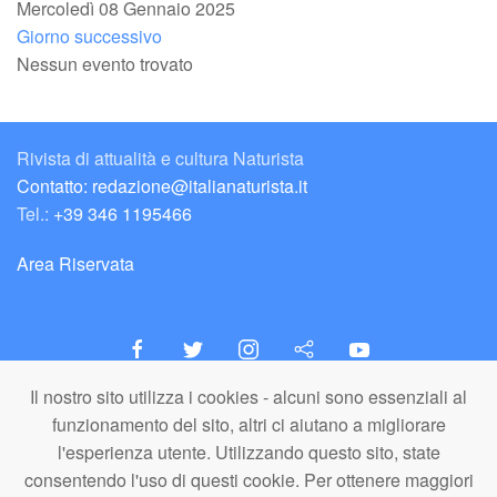
Mercoledì 08 Gennaio 2025
Giorno successivo
Nessun evento trovato
Rivista di attualità e cultura Naturista
Contatto: redazione@italianaturista.it
Tel.:
+39 346 1195466
Area Riservata
Il nostro sito utilizza i cookies - alcuni sono essenziali al
italiaNATURISTA
funzionamento del sito, altri ci aiutano a migliorare
Editore e Redazione
l'esperienza utente. Utilizzando questo sito, state
A.N.ITA. Associazione Naturista Italiana (APS)
consentendo l'uso di questi cookie. Per ottenere maggiori
C.F. 80203710159