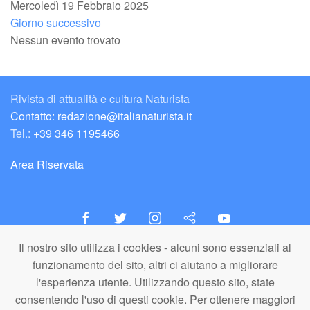
Mercoledì 19 Febbraio 2025
Giorno successivo
Nessun evento trovato
Rivista di attualità e cultura Naturista
Contatto: redazione@italianaturista.it
Tel.:
+39 346 1195466
Area Riservata
Il nostro sito utilizza i cookies - alcuni sono essenziali al
italiaNATURISTA
funzionamento del sito, altri ci aiutano a migliorare
Editore e Redazione
l'esperienza utente. Utilizzando questo sito, state
A.N.ITA. Associazione Naturista Italiana (APS)
consentendo l'uso di questi cookie. Per ottenere maggiori
C.F. 80203710159