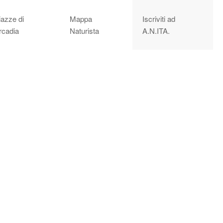
iazze di
Mappa
Iscriviti ad
rcadia
Naturista
A.N.ITA.