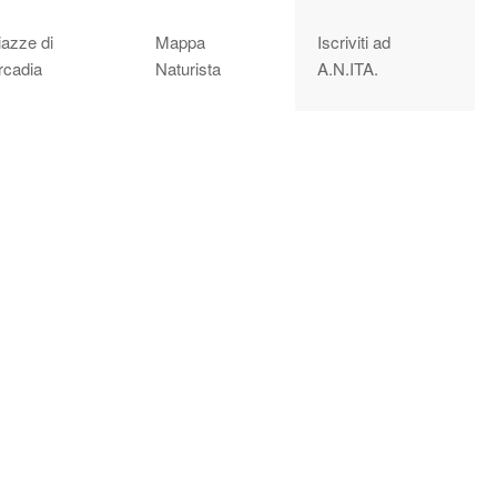
iazze di
Mappa
Iscriviti ad
rcadia
Naturista
A.N.ITA.