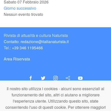
Sabato 07 Febbraio 2026
Giorno successivo
Nessun evento trovato
Rivista di attualità e cultura Naturista
Contatto: redazione@italianaturista.it
Tel.:
+39 346 1195466
Area Riservata
Il nostro sito utilizza i cookies - alcuni sono essenziali al
italiaNATURISTA
funzionamento del sito, altri ci aiutano a migliorare
Editore e Redazione
l'esperienza utente. Utilizzando questo sito, state
A.N.ITA. Associazione Naturista Italiana (APS)
consentendo l'uso di questi cookie. Per ottenere maggiori
C.F. 80203710159