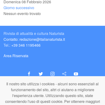
Domenica 08 Febbraio 2026
Giorno successivo
Nessun evento trovato
Rivista di attualità e cultura Naturista
Contatto: redazione@italianaturista.it
Tel.:
+39 346 1195466
Area Riservata
Il nostro sito utilizza i cookies - alcuni sono essenziali al
italiaNATURISTA
funzionamento del sito, altri ci aiutano a migliorare
Editore e Redazione
l'esperienza utente. Utilizzando questo sito, state
A.N.ITA. Associazione Naturista Italiana (APS)
consentendo l'uso di questi cookie. Per ottenere maggiori
C.F. 80203710159