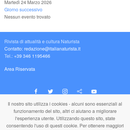
Martedì 24 Marzo 2026
Giorno successivo
Nessun evento trovato
Rivista di attualità e cultura Naturista
Contatto: redazione@italianaturista.it
Tel.:
+39 346 1195466
Area Riservata
Il nostro sito utilizza i cookies - alcuni sono essenziali al
italiaNATURISTA
funzionamento del sito, altri ci aiutano a migliorare
Editore e Redazione
l'esperienza utente. Utilizzando questo sito, state
A.N.ITA. Associazione Naturista Italiana (APS)
consentendo l'uso di questi cookie. Per ottenere maggiori
C.F. 80203710159