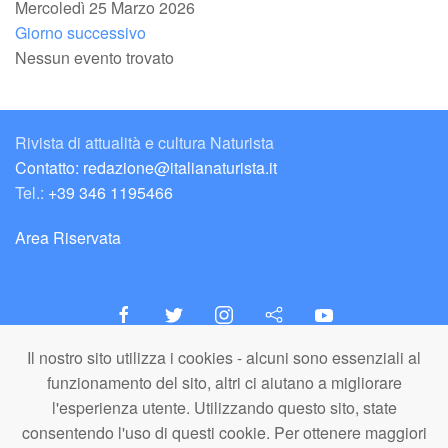
Mercoledì 25 Marzo 2026
Giorno successivo
Nessun evento trovato
Rivista di attualità e cultura Naturista
Contatto: redazione@italianaturista.it
Tel.:
+39 346 1195466
Area Riservata
Il nostro sito utilizza i cookies - alcuni sono essenziali al
italiaNATURISTA
funzionamento del sito, altri ci aiutano a migliorare
Editore e Redazione
l'esperienza utente. Utilizzando questo sito, state
A.N.ITA. Associazione Naturista Italiana (APS)
consentendo l'uso di questi cookie. Per ottenere maggiori
C.F. 80203710159