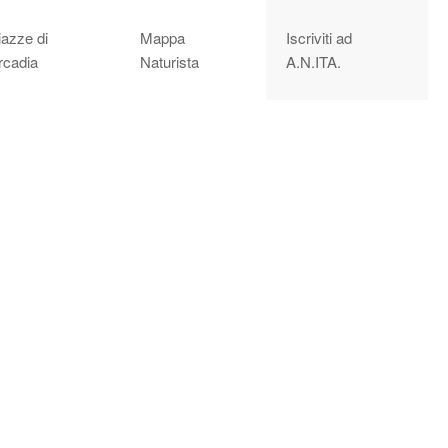
iazze di
Mappa
Iscriviti ad
rcadia
Naturista
A.N.ITA.