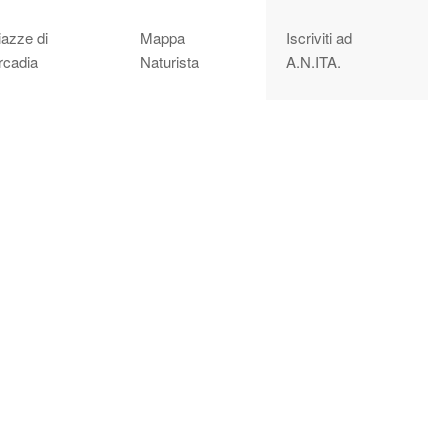
iazze di
Mappa
Iscriviti ad
rcadia
Naturista
A.N.ITA.