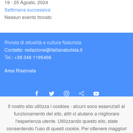
19 - 25 Agosto, 2024
Settimana successiva
Nessun evento trovato
Rivista di attualità e cultura Naturista
Contatto: redazione@italianaturista.it
Tel.:
+39 346 1195466
Area Riservata
Il nostro sito utilizza i cookies - alcuni sono essenziali al
italiaNATURISTA
funzionamento del sito, altri ci aiutano a migliorare
Editore e Redazione
l'esperienza utente. Utilizzando questo sito, state
A.N.ITA. Associazione Naturista Italiana (APS)
consentendo l'uso di questi cookie. Per ottenere maggiori
C.F. 80203710159