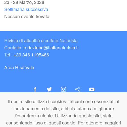
23 - 29 Marzo, 2026
Settimana successiva
Nessun evento trovato
Rivista di attualità e cultura Naturista
Contatto: redazione@italianaturista.it
Tel.:
+39 346 1195466
Area Riservata
Il nostro sito utilizza i cookies - alcuni sono essenziali al
italiaNATURISTA
funzionamento del sito, altri ci aiutano a migliorare
Editore e Redazione
l'esperienza utente. Utilizzando questo sito, state
A.N.ITA. Associazione Naturista Italiana (APS)
consentendo l'uso di questi cookie. Per ottenere maggiori
C.F. 80203710159