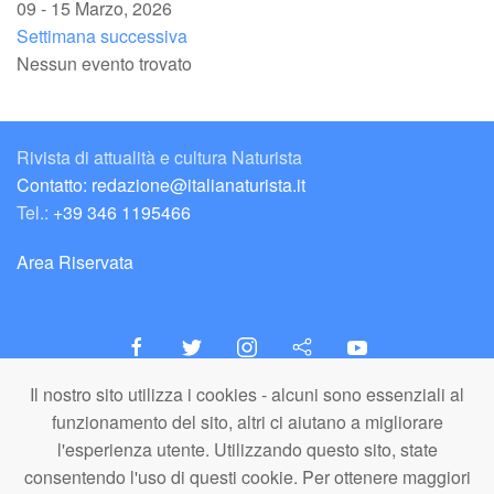
09 - 15 Marzo, 2026
Settimana successiva
Nessun evento trovato
Rivista di attualità e cultura Naturista
Contatto: redazione@italianaturista.it
Tel.:
+39 346 1195466
Area Riservata
Il nostro sito utilizza i cookies - alcuni sono essenziali al
italiaNATURISTA
funzionamento del sito, altri ci aiutano a migliorare
Editore e Redazione
l'esperienza utente. Utilizzando questo sito, state
A.N.ITA. Associazione Naturista Italiana (APS)
consentendo l'uso di questi cookie. Per ottenere maggiori
C.F. 80203710159