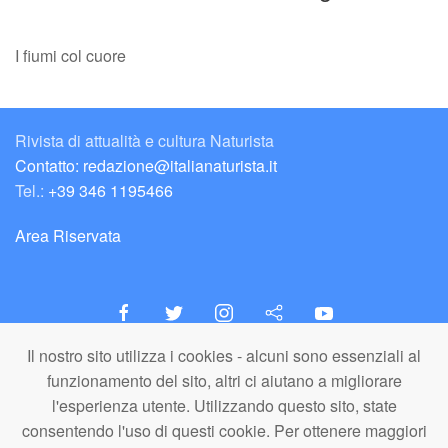
I fiumi col cuore
Rivista di attualità e cultura Naturista
Contatto: redazione@italianaturista.it
Tel.:
+39 346 1195466
Area Riservata
Il nostro sito utilizza i cookies - alcuni sono essenziali al
italiaNATURISTA
funzionamento del sito, altri ci aiutano a migliorare
Editore e Redazione
l'esperienza utente. Utilizzando questo sito, state
A.N.ITA. Associazione Naturista Italiana (APS)
consentendo l'uso di questi cookie. Per ottenere maggiori
C.F. 80203710159