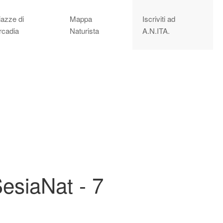
iazze di
Mappa
Iscriviti ad
rcadia
Naturista
A.N.ITA.
SesiaNat - 7