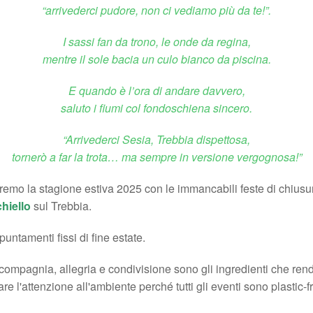
“arrivederci pudore, non ci vediamo più da te!”.
I sassi fan da trono, le onde da regina,
mentre il sole bacia un culo bianco da piscina.
E quando è l’ora di andare davvero,
saluto i fiumi col fondoschiena sincero.
“Arrivederci Sesia, Trebbia dispettosa,
tornerò a far la trota… ma sempre in versione vergognosa!”
mo la stagione estiva 2025 con le immancabili feste di chiusura
hiello
sul Trebbia.
ntamenti fissi di fine estate.
, compagnia, allegria e condivisione sono gli ingredienti che r
 l'attenzione all'ambiente perché tutti gli eventi sono plastic-f