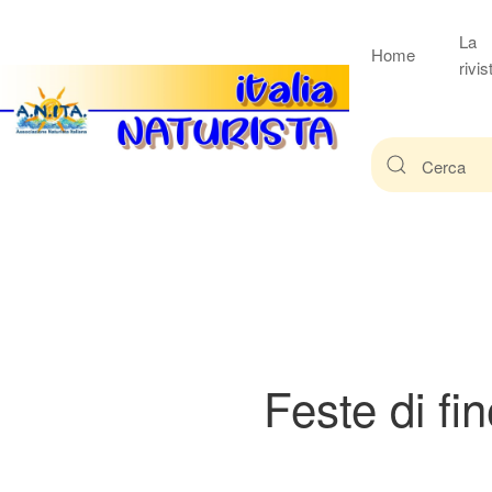
La
Home
rivis
Feste di fi