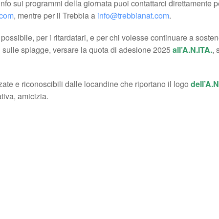
info sui programmi della giornata puoi contattarci direttamente pe
.com
, mentre per il Trebbia a
info@trebbianat.com
.
ossibile, per i ritardatari, e per chi volesse continuare a sostene
i sulle spiagge, versare la quota di adesione 2025
all’A.N.ITA.
, 
zate e riconoscibili dalle locandine che riportano il logo
dell’A.N
iva, amicizia.