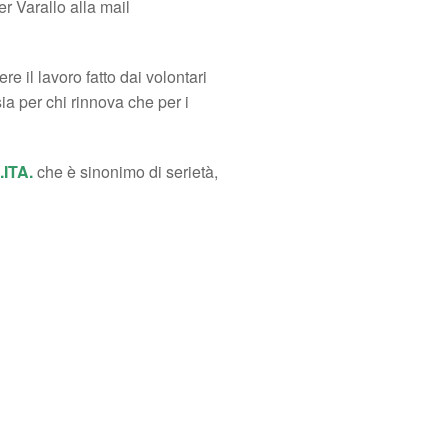
r Varallo alla mail
re il lavoro fatto dai volontari
sia per chi rinnova che per i
.ITA.
che è sinonimo di serietà,