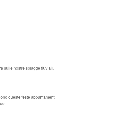
 sulle nostre spiagge fluviali,
endono queste feste appuntamenti
ree!