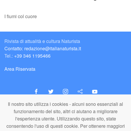
I fiumi col cuore
Rivista di attualità e cultura Naturista
Contatto: redazione@italianaturista.it
Tel.:
+39 346 1195466
Area Riservata
Il nostro sito utilizza i cookies - alcuni sono essenziali al
italiaNATURISTA
funzionamento del sito, altri ci aiutano a migliorare
Editore e Redazione
l'esperienza utente. Utilizzando questo sito, state
A.N.ITA. Associazione Naturista Italiana (APS)
consentendo l'uso di questi cookie. Per ottenere maggiori
C.F. 80203710159