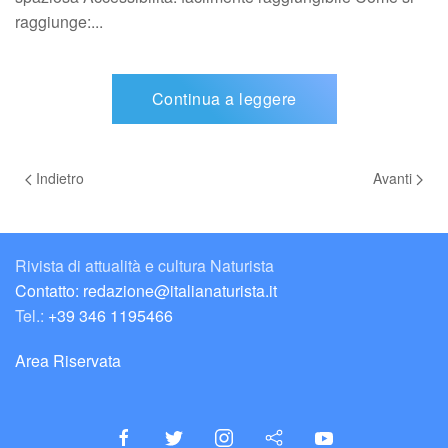
raggiunge:...
Continua a leggere
Indietro
Avanti
Rivista di attualità e cultura Naturista
Contatto: redazione@italianaturista.it
Tel.:
+39 346 1195466
Area Riservata