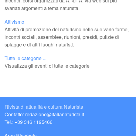
Incontri, corsi organizzati da A.N.ITA. via web sui più
svariati argomenti a tema naturista.
Attivismo
Attività di promozione del naturismo nelle sue varie forme,
incontri sociali, assemblee, riunioni, presidi, pulizie di
spiagge e di altri luoghi naturisti.
Tutte le categorie ...
Visualizza gli eventi di tutte le categorie
Rivista di attualità e cultura Naturista
Contatto: redazione@italianaturista.it
Tel.:
+39 346 1195466
Area Riservata