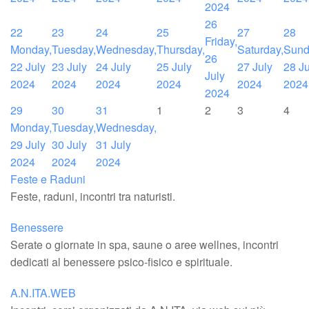
2024
26
22
23
24
25
27
28
Friday,
Monday,
Tuesday,
Wednesday,
Thursday,
Saturday,
Sund
26
22 July
23 July
24 July
25 July
27 July
28 Ju
July
2024
2024
2024
2024
2024
2024
2024
29
30
31
1
2
3
4
Monday,
Tuesday,
Wednesday,
29 July
30 July
31 July
2024
2024
2024
Feste e Raduni
Feste, raduni, incontri tra naturisti.
Benessere
Serate o giornate in spa, saune o aree wellnes, incontri
dedicati al benessere psico-fisico e spirituale.
A.N.ITA.WEB