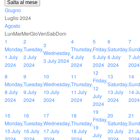
Salta al mese
Giugno
Luglio 2024
Agosto
Lun
Mar
Mer
Gio
Ven
Sab
Dom
1
2
4
5
6
7
3
Monday,
Tuesday,
Thursday,
Friday,
Saturday,
Sund
Wednesday,
1 July
2 July
4 July
5 July
6 July
7 Jul
3 July 2024
2024
2024
2024
2024
2024
2024
12
8
9
10
11
13
14
Friday,
Monday,
Tuesday,
Wednesday,
Thursday,
Saturday,
Sund
12
8 July
9 July
10 July
11 July
13 July
14 Ju
July
2024
2024
2024
2024
2024
2024
2024
19
15
16
17
18
20
21
Friday,
Monday,
Tuesday,
Wednesday,
Thursday,
Saturday,
Sund
19
15 July
16 July
17 July
18 July
20 July
21 Ju
July
2024
2024
2024
2024
2024
2024