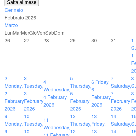
Salta al mese
Gennaio
Febbraio 2026
Marzo
Lun
Mar
Mer
Gio
Ven
Sab
Dom
26
27
28
29
30
31
1
S
1
Fe
2
2
3
5
7
8
4
6
Friday,
Monday,
Tuesday,
Thursday,
Saturday,
S
Wednesday,
6
2
3
5
7
8
4 February
February
February
February
February
February
Fe
2026
2026
2026
2026
2026
2026
2
9
10
12
13
14
1
11
Monday,
Tuesday,
Thursday,
Friday,
Saturday,
S
Wednesday,
9
10
12
13
14
1
11 February