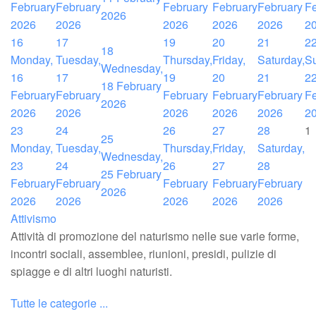
February
February
February
February
February
Fe
2026
2026
2026
2026
2026
2026
2
16
17
19
20
21
2
18
Monday,
Tuesday,
Thursday,
Friday,
Saturday,
S
Wednesday,
16
17
19
20
21
2
18 February
February
February
February
February
February
Fe
2026
2026
2026
2026
2026
2026
2
23
24
26
27
28
1
25
Monday,
Tuesday,
Thursday,
Friday,
Saturday,
Wednesday,
23
24
26
27
28
25 February
February
February
February
February
February
2026
2026
2026
2026
2026
2026
Attivismo
Attività di promozione del naturismo nelle sue varie forme,
incontri sociali, assemblee, riunioni, presidi, pulizie di
spiagge e di altri luoghi naturisti.
Tutte le categorie ...