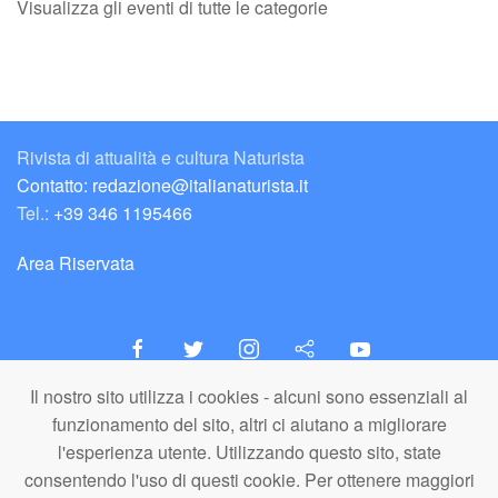
Visualizza gli eventi di tutte le categorie
Rivista di attualità e cultura Naturista
Contatto: redazione@italianaturista.it
Tel.:
+39 346 1195466
Area Riservata
Il nostro sito utilizza i cookies - alcuni sono essenziali al
italiaNATURISTA
funzionamento del sito, altri ci aiutano a migliorare
Editore e Redazione
l'esperienza utente. Utilizzando questo sito, state
A.N.ITA. Associazione Naturista Italiana (APS)
consentendo l'uso di questi cookie. Per ottenere maggiori
C.F. 80203710159