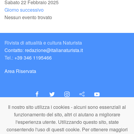
Sabato 22 Febbraio 2025
Giorno successivo
Nessun evento trovato
Rivista di attualità e cultura Naturista
Contatto: redazione@italianaturista.it
Tel.:
+39 346 1195466
Area Riservata
Il nostro sito utilizza i cookies - alcuni sono essenziali al
italiaNATURISTA
funzionamento del sito, altri ci aiutano a migliorare
Editore e Redazione
l'esperienza utente. Utilizzando questo sito, state
A.N.ITA. Associazione Naturista Italiana (APS)
consentendo l'uso di questi cookie. Per ottenere maggiori
C.F. 80203710159