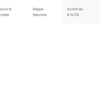
iazze di
Mappa
Iscriviti ad
rcadia
Naturista
A.N.ITA.