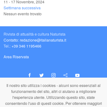
11 - 17 Novembre, 2024
Settimana successiva
Nessun evento trovato
Rivista di attualità e cultura Naturista
Contatto: redazione@italianaturista.it
Tel.:
+39 346 1195466
Area Riservata
Il nostro sito utilizza i cookies - alcuni sono essenziali al
italiaNATURISTA
funzionamento del sito, altri ci aiutano a migliorare
Editore e Redazione
l'esperienza utente. Utilizzando questo sito, state
A.N.ITA. Associazione Naturista Italiana (APS)
consentendo l'uso di questi cookie. Per ottenere maggiori
C.F. 80203710159