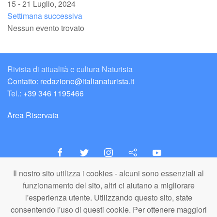
15 - 21 Luglio, 2024
Settimana successiva
Nessun evento trovato
Rivista di attualità e cultura Naturista
Contatto: redazione@italianaturista.it
Tel.:
+39 346 1195466
Area Riservata
Il nostro sito utilizza i cookies - alcuni sono essenziali al
italiaNATURISTA
funzionamento del sito, altri ci aiutano a migliorare
Editore e Redazione
l'esperienza utente. Utilizzando questo sito, state
A.N.ITA. Associazione Naturista Italiana (APS)
consentendo l'uso di questi cookie. Per ottenere maggiori
C.F. 80203710159