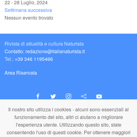
22 - 28 Luglio, 2024
Settimana successiva
Nessun evento trovato
Rivista di attualità e cultura Naturista
Contatto: redazione@italianaturista.it
Tel.:
+39 346 1195466
Area Riservata
Il nostro sito utilizza i cookies - alcuni sono essenziali al
italiaNATURISTA
funzionamento del sito, altri ci aiutano a migliorare
Editore e Redazione
l'esperienza utente. Utilizzando questo sito, state
A.N.ITA. Associazione Naturista Italiana (APS)
consentendo l'uso di questi cookie. Per ottenere maggiori
C.F. 80203710159