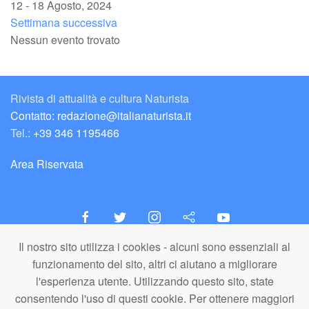
12 - 18 Agosto, 2024
Settimana successiva
Nessun evento trovato
Rivista di attualità e cultura Naturista
Contatto: redazione@italianaturista.it
Tel.:
+39 346 1195466
Area Riservata
Il nostro sito utilizza i cookies - alcuni sono essenziali al
italiaNATURISTA
funzionamento del sito, altri ci aiutano a migliorare
Editore e Redazione
l'esperienza utente. Utilizzando questo sito, state
A.N.ITA. Associazione Naturista Italiana (APS)
consentendo l'uso di questi cookie. Per ottenere maggiori
C.F. 80203710159