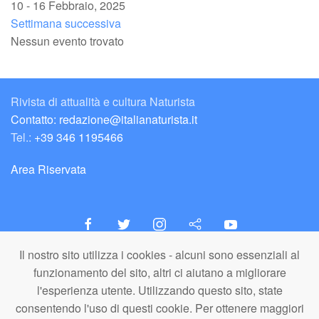
10 - 16 Febbraio, 2025
Settimana successiva
Nessun evento trovato
Rivista di attualità e cultura Naturista
Contatto: redazione@italianaturista.it
Tel.:
+39 346 1195466
Area Riservata
Il nostro sito utilizza i cookies - alcuni sono essenziali al
italiaNATURISTA
funzionamento del sito, altri ci aiutano a migliorare
Editore e Redazione
l'esperienza utente. Utilizzando questo sito, state
A.N.ITA. Associazione Naturista Italiana (APS)
consentendo l'uso di questi cookie. Per ottenere maggiori
C.F. 80203710159