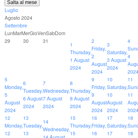
Salta al mese
Luglio
Agosto 2024
Settembre
Lun
Mar
Mer
Gio
Ven
Sab
Dom
29
30
31
2
4
1
3
Friday,
Sund
Thursday,
Saturday,
2
4
1 August
3 August
August
Augu
2024
2024
2024
202
5
9
10
11
6
7
8
Monday,
Friday,
Saturday,
Sund
Tuesday,
Wednesday,
Thursday,
5
9
10
11
6 August
7 August
8 August
August
August
August
Augu
2024
2024
2024
2024
2024
2024
202
12
13
15
16
17
18
14
Monday,
Tuesday,
Thursday,
Friday,
Saturday,
Sund
Wednesday,
12
13
15
16
17
18
14 August