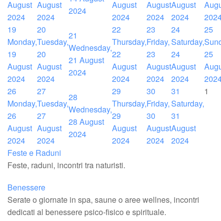
August
August
August
August
August
Augu
2024
2024
2024
2024
2024
2024
202
19
20
22
23
24
25
21
Monday,
Tuesday,
Thursday,
Friday,
Saturday,
Sund
Wednesday,
19
20
22
23
24
25
21 August
August
August
August
August
August
Augu
2024
2024
2024
2024
2024
2024
202
26
27
29
30
31
1
28
Monday,
Tuesday,
Thursday,
Friday,
Saturday,
Wednesday,
26
27
29
30
31
28 August
August
August
August
August
August
2024
2024
2024
2024
2024
2024
Feste e Raduni
Feste, raduni, incontri tra naturisti.
Benessere
Serate o giornate in spa, saune o aree wellnes, incontri
dedicati al benessere psico-fisico e spirituale.